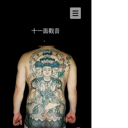
十一面觀音
。