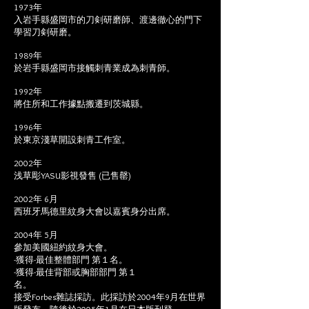
1973年
入岩手縣盛岡市的刀剣研磨師、渡邊徹心的門下
學習刀剣研磨。
1989年
於岩手縣盛岡市接觸刺青業成為刺青師。
1992年
將住所和工作據點搬遷到茨城縣。
1996年
於東京淺草開設刺青工作室。
2002年
浅草彫YASU影視發售 (已售罄)
2002年 6月
西班牙馬德里紋身大會以嘉賓身分出席。
2004年 5月
參加美國紐約紋身大會。
-獲得-最佳整體部門 第１名。
-獲得-最佳背部或胸部部門 第１
名。
接受Forbes雜誌採訪。此採訪於2004年9月在世界