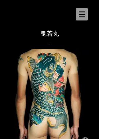
鬼若丸
.